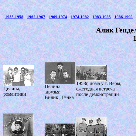
1955-1958
1962-1967
1969-1974
1974-1982
1983-1985
1986-1990
Алик Генде
1958г, дома у т. Веры,
Целина
Целина,
ежегодная встреча
.друзья:
романтики
после демонстрации
Вилик , Генка