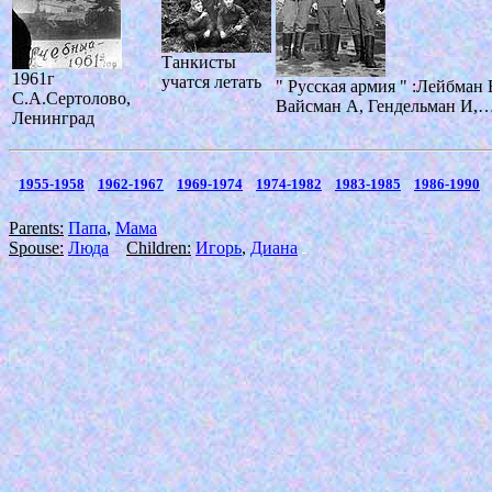
Танкисты
1961г
учатся летать
" Русская армия " :Лейбман 
С.А.Сертолово,
Вайсман А, Гендельман И,
Ленинград
1955-1958
1962-1967
1969-1974
1974-1982
1983-1985
1986-1990
Parents:
Папа
,
Мама
Spouse:
Люда
Children:
Игорь
,
Диана